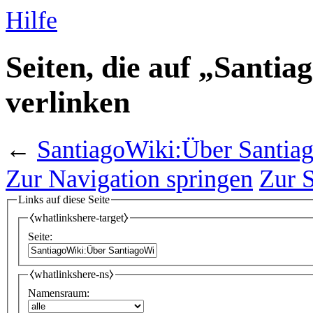
Hilfe
Seiten, die auf „Santi
verlinken
←
SantiagoWiki:Über Santia
Zur Navigation springen
Zur 
Links auf diese Seite
⧼whatlinkshere-target⧽
Seite:
⧼whatlinkshere-ns⧽
Namensraum: