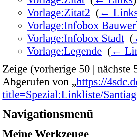
Vorlage:Zitat2
‎
(
← Link
Vorlage:Infobox Bauwer
Vorlage:Infobox Stadt
‎
(
Vorlage:Legende
‎
(
← Li
Zeige (
vorherige 50
|
nächste 
Abgerufen von „
https://4sdc.
title=Spezial:Linkliste/Sant
Navigationsmenü
Meine Werkzeuge