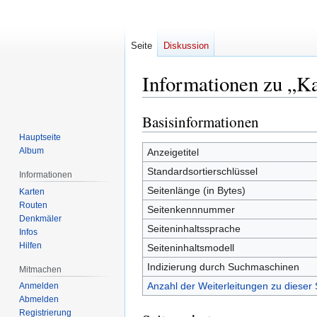
Seite
Diskussion
Informationen zu „K
Basisinformationen
Zur
Zur
Navigation
Suche
Hauptseite
springen
springen
Album
Anzeigetitel
Standardsortierschlüssel
Informationen
Seitenlänge (in Bytes)
Karten
Routen
Seitenkennnummer
Denkmäler
Seiteninhaltssprache
Infos
Hilfen
Seiteninhaltsmodell
Indizierung durch Suchmaschinen
Mitmachen
Anzahl der Weiterleitungen zu dieser 
Anmelden
Abmelden
Registrierung